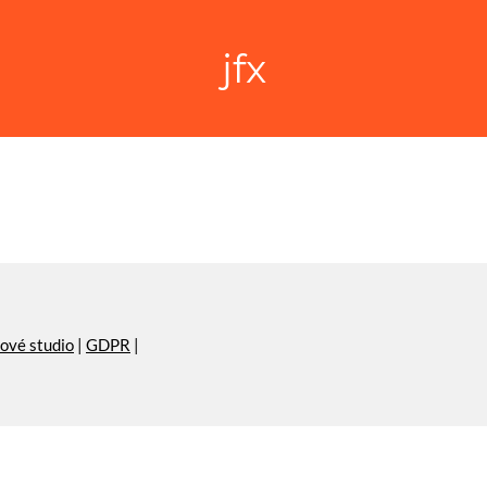
jfx
ové studio
|
GDPR
|